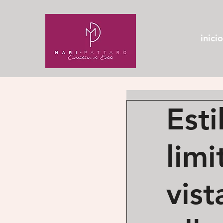
inicio
Esti
limi
vis