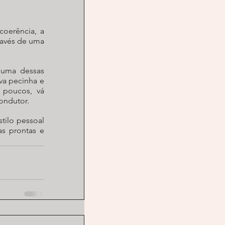
oerência, a 
ravés de uma 
 uma dessas 
va pecinha e 
poucos, vá 
ondutor.
ilo pessoal 
 prontas e 