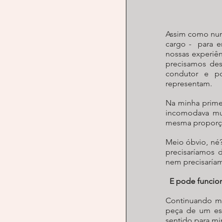
Assim como numa
cargo -  para e
nossas experiên
precisamos des
condutor e po
representam.
Na minha primei
incomodava mui
mesma proporç
Meio óbvio, né?
precisaríamos d
nem precisaríam
E pode funcio
Continuando me
peça de um esti
sentido para mi