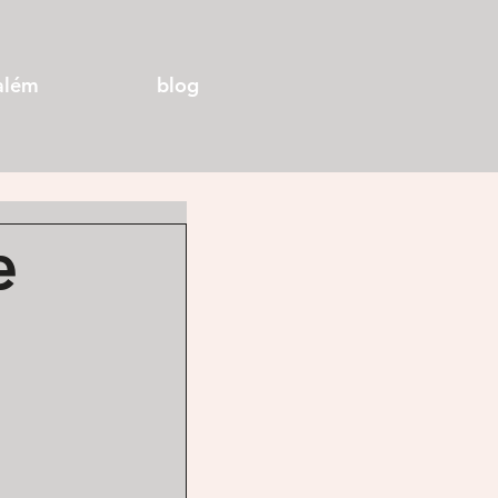
além
blog
e