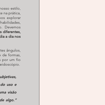
sso estilo, 
na prática, 
os explorar 
bilidades, 
io. Devemos 
 diferentes, 
a a dia nos 
es ângulos, 
 de formas, 
 por um fio 
leidoscópio.
bjetivas, 
do uso e 
 uma 
visão 
de algo
.” 