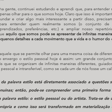
a gente, continuei estudando e aprendi que, para entender no
nas olhar para o que somos hoje. Claro que isso é importante 
ndar e criar algo mais interessante a partir disso, precisam
 para entender quem realmente somos (o conjunto de ha
aprendizados, preferências, etc.) e ampliar nosso repertór
ue 
aquilo que somos pode se apresentar de infinitas maneiras
uenos detalhes a cada movimento que a vida e o humor do di
quele que se permite olhar para uma mesma coisa de diferent
 enxergo o estilo pessoal hoje é assim: um grande conjunto
is que se organizam de infinitas maneiras diferentes, guiados
 pessoal e intransferível, como se cada um de nós fosse um ca
 da palavra estilo está diretamente associado a 
questões su
enuínas
; então, pode-se compreender uma primeira forma 
 palavra estilo: o estilo pessoal ou do artista. Trata-se de
ópria e como isso será transformado em materialização 