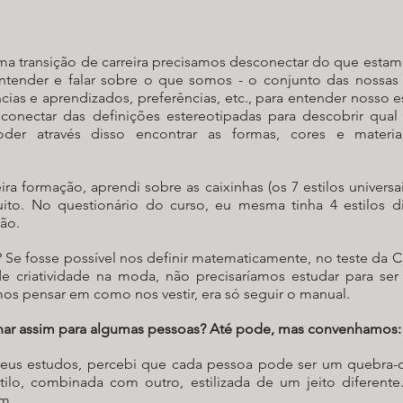
 transição de carreira precisamos desconectar do que estamo
ntender e falar sobre o que somos - o conjunto das nossas h
cias e aprendizados, preferências, etc., para entender nosso es
conectar das definições estereotipadas para descobrir qual 
der através disso encontrar as formas, cores e materia
ra formação, aprendi sobre as caixinhas (os 7 estilos universai
to. No questionário do curso, eu mesma tinha 4 estilos dif
ão.
 Se fosse possível nos definir matematicamente, no teste da C
e criatividade na moda, não precisaríamos estudar para ser c
os pensar em como nos vestir, era só seguir o manual.
nar assim para algumas pessoas? Até pode, mas convenhamos:
us estudos, percebi que cada pessoa pode ser um quebra-c
lo, combinada com outro, estilizada de um jeito diferente...
m.