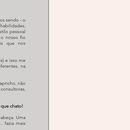
s sendo - o 
abilidades, 
tilo pessoal 
o nosso fio 
is que nos 
s) e isso me 
erentes, na 
apricho, não 
onsultoras, 
 que chato!
abeça. Uma 
 fazia mais 