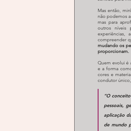
Mas então, minh
não podemos ape
mas para aprofu
outros níveis
experiências, 
compreender q
mudando os peq
proporcionam.
Quem evolui é a
e a forma como
cores e materia
condutor único,
“O conceito
pessoais, g
aplicação da
de mundo pr