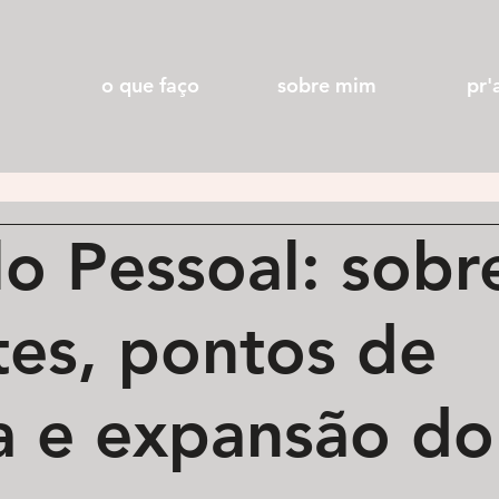
o que faço
sobre mim
pr'
lo Pessoal: sobr
tes, pontos de
ta e expansão do