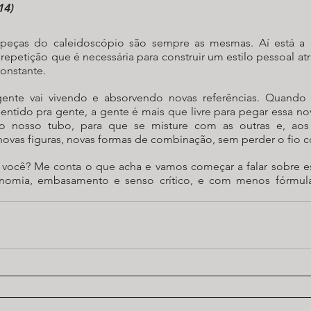
14)
peças do caleidoscópio são sempre as mesmas. Aí está a c
 repetição que é necessária para construir um estilo pessoal at
constante.
 gente vai vivendo e absorvendo novas referências. Quando
 sentido pra gente, a gente é mais que livre para pegar essa no
o nosso tubo, para que se misture com as outras e, aos 
novas figuras, novas formas de combinação, sem perder o fio c
 você? Me conta o que acha e vamos começar a falar sobre est
omia, embasamento e senso crítico, e com menos fórmulas