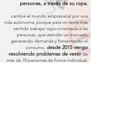
personas, a través de su ropa.
cambié el mundo empresarial por una
vida autónoma, porque para mí tenía más
sentido trabajar ropa conectada a las
personas, que atender un mercado
generando demanda y fomentando el
esde 2015 vengo
consumo.
d
resolviendo problemas de vestir
de
más de 70 personas de forma individual,
además de crear talleres para particulares
y marcas como louis vuitton, luijo,
clearblue, laboratorios chile.
aún con ganas de solucionar problemas
de vestir, mientras tanto, creé el primer
servicio de alquiler de ropa por
prendí
suscripción en chile, el recloset.
a
a construir una empresa desde cero,
a contar una historia con propósito,